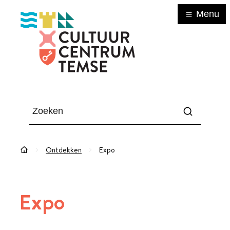
Naar inhoud
Menu
CCTemse
zoeken
Zoeken
Ontdekken
Expo
Startpagina
Expo
A tot Z